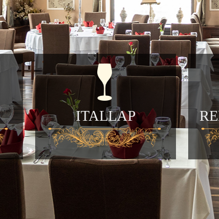
ITALLAP
R